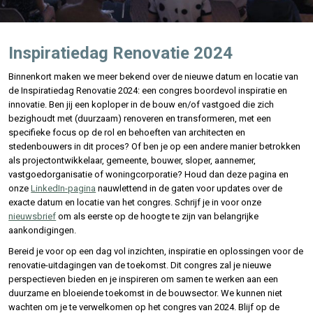
Inspiratiedag Renovatie 2024
Binnenkort maken we meer bekend over de nieuwe datum en locatie van
de Inspiratiedag Renovatie 2024: een congres boordevol inspiratie en
innovatie. Ben jij een koploper in de bouw en/of vastgoed die zich
bezighoudt met (duurzaam) renoveren en transformeren, met een
specifieke focus op de rol en behoeften van architecten en
stedenbouwers in dit proces? Of ben je op een andere manier betrokken
als projectontwikkelaar, gemeente, bouwer, sloper, aannemer,
vastgoedorganisatie of woningcorporatie?
Houd dan deze pagina en
onze
LinkedIn-pagina
nauwlettend in de gaten voor updates over de
exacte datum en locatie van het congres. Schrijf je in voor onze
nieuwsbrief
om als eerste op de hoogte te zijn van belangrijke
aankondigingen.
Bereid je voor op een dag vol inzichten, inspiratie en oplossingen voor de
renovatie-uitdagingen van de toekomst. Dit congres zal je nieuwe
perspectieven bieden en je inspireren om samen te werken aan een
duurzame en bloeiende toekomst in de bouwsector. We kunnen niet
wachten om je te verwelkomen op het congres van 2024. Blijf op de